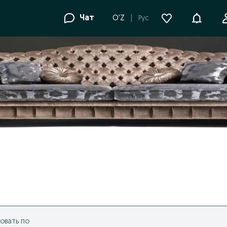
Уведомле
Чат
O'Z
Рус
овать по