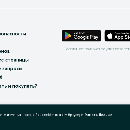
зопасности
Бесплатное приложение для твоего те
онов
ес-страницы
 запросы
X
ать и покупать?
жете изменить настройки cookies в своeм браузере.
Узнать больше