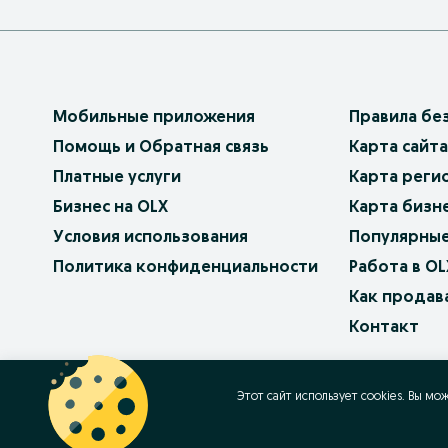
Мобильные приложения
Правила бе
Помощь и Обратная связь
Карта сайта
Платные услуги
Карта реги
Бизнес на OLX
Карта бизн
Условия использования
Популярные
Политика конфиденциальности
Работа в OL
Как продав
Контакт
OLX.bg
OLX.pl
OLX.ro
OLX.ua
OLX.pt
Этот сайт использует cookies. Вы мо