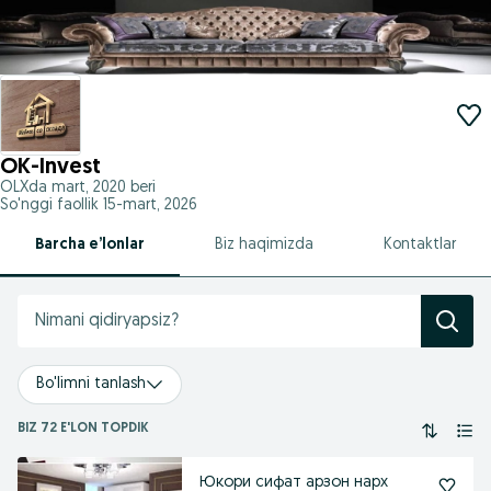
OK-Invest
OLXda
mart, 2020
beri
So'nggi faollik 15-mart, 2026
Barcha e’lonlar
Biz haqimizda
Kontaktlar
Bo'limni tanlash
BIZ 72 E'LON TOPDIK
Юкори сифат арзон нарх