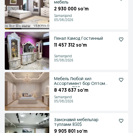
мебель
2 930 000 so’m
Samarqand
05/08/2026
Пенал Камод Гостинный
11 457 312 so’m
Samarqand
05/08/2026
Мебель Любой хил
Ассортимент бор Оптом
Нархида 710$
8 473 637 so’m
Samarqand
05/08/2026
Замонавий мебельлар
туплами 830$
9 905 801 so’m