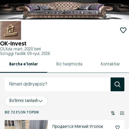
OK-Invest
OLXda
mart, 2020
beri
So'nggi faollik 09-iyul, 2026
Barcha e’lonlar
Biz haqimizda
Kontaktlar
Bo'limni tanlash
BIZ 72 E'LON TOPDIK
Продается Мягкий Уголок