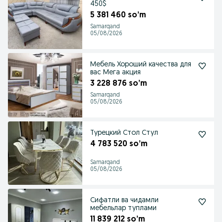
450$
5 381 460 so’m
Samarqand
05/08/2026
Мебель Хороший качества для
вас Мега акция
3 228 876 so’m
Samarqand
05/08/2026
Турецкий Стол Стул
4 783 520 so’m
Samarqand
05/08/2026
Сифатли ва чидамли
мебельлар туплами
11 839 212 so’m