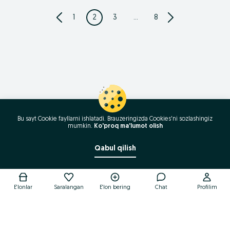
1
2
3
...
8
Bu sayt Cookie fayllarni ishlatadi. Brauzeringizda Cookies'ni sozlashingiz
mumkin.
Ko'proq ma'lumot olish
Qabul qilish
Qo'ng'iroq / SMS
E'lonlar
Saralangan
E'lon bering
Chat
Profilim