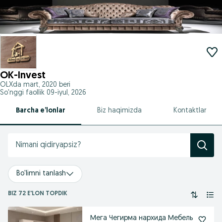
OK-Invest
OLXda
mart, 2020
beri
So'nggi faollik 09-iyul, 2026
Barcha e’lonlar
Biz haqimizda
Kontaktlar
Bo'limni tanlash
BIZ 72 E'LON TOPDIK
Мега Чегирма нархида Мебель